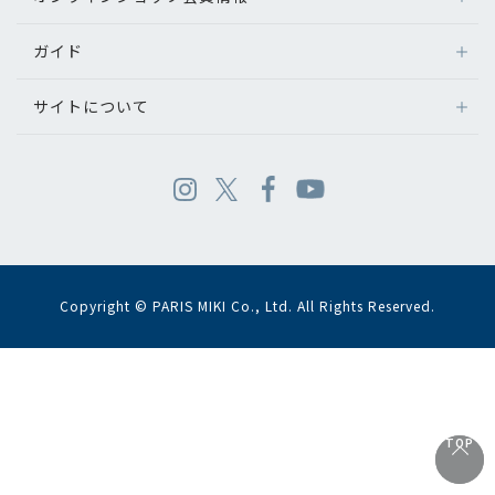
ガイド
サイトについて
Copyright © PARIS MIKI Co., Ltd. All Rights Reserved.
TOP
TOP