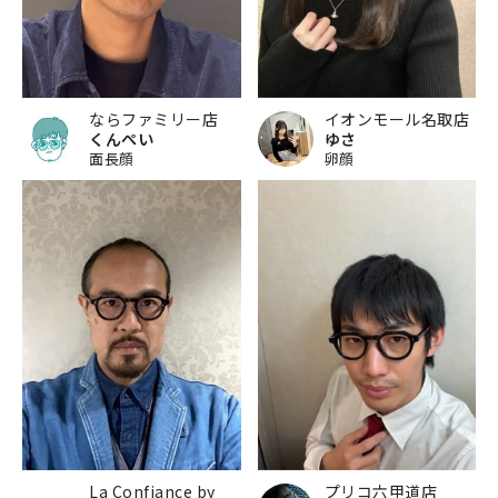
ならファミリー店
イオンモール名取店
くんぺい
ゆさ
面長顔
卵顔
La Confiance by
プリコ六甲道店