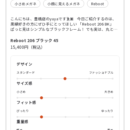
小さめメガネ
小顔に見えるメガネ
Reboot
こんにちは、豊橋店のyuyaです🕺🏿 今日ご紹介するのは、
黒縁好きの方にぜひ手にとってほしい 「Reboot 206 BK」
ぱっと見はシンプルなブラックフレーム！ でも実は、丸と角
のあいだをいくような独特のシェイプで、かけた瞬間に
「お、ただの黒じゃないな」とわかる立体感があるんです！
Reboot 206 ブラック 45
クラシックに寄りすぎず、モードにも偏らない、その絶妙な
15,400円（税込）
空気感が魅力！👯‍♀️ 飾り鋲もさりげなく🙊 主張しすぎないけ
れど、近くで見たときにセンスを感じる“気付かれ方”がちょ
うどいいんです！ 鼻パッドは 一体型 になっているので、見
デザイン
た目がとてもすっきり！👀 さらに、スタイリングも日常にす
っと馴染んでくれます！ 無地Tやシンプルなシャツに合わせ
スタンダード
ファッショナブル
ると、抜けすぎず決めすぎない自然な雰囲気に！ ジャケット
に合わせればキリッとしながらも、どこか肩肘張らない大人
サイズ感
の余裕が出る感じに！ 休日のニットやスウェットにも、ちゃ
んと“ちゃんと感”を添えてくれる、そんな頼れる一本です😌
小さめ
大きめ
ぜひ店頭で、鏡ごしの“ちょうどよく雰囲気の出る自分”を感
じてみてください👀 yuyaでした、それではまた💁‍♂️
フィット感
ぴったり
ゆったり
重量感
軽め
重め