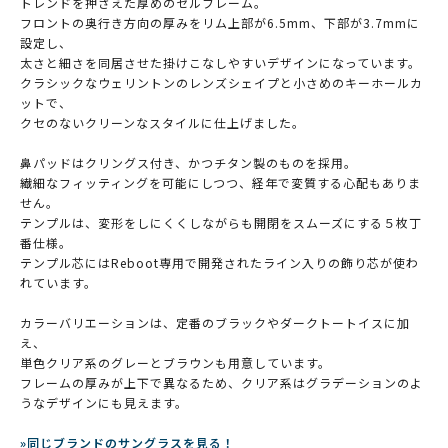
トレンドを押さえた厚めのセルフレーム。
フロントの奥行き方向の厚みをリム上部が6.5mm、下部が3.7mmに
設定し、
太さと細さを同居させた掛けこなしやすいデザインになっています。
クラシックなウェリントンのレンズシェイプと小さめのキーホールカ
ットで、
クセのないクリーンなスタイルに仕上げました。
鼻パッドはクリングス付き、かつチタン製のものを採用。
繊細なフィッティングを可能にしつつ、経年で変質する心配もありま
せん。
テンプルは、変形をしにくくしながらも開閉をスムーズにする５枚丁
番仕様。
テンプル芯にはReboot専用で開発されたライン入りの飾り芯が使わ
れています。
カラーバリエーションは、定番のブラックやダークトートイスに加
え、
単色クリア系のグレーとブラウンも用意しています。
フレームの厚みが上下で異なるため、クリア系はグラデーションのよ
うなデザインにも見えます。
»同じブランドのサングラスを見る！