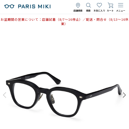
店舗検索
検索
お気に入り
カート
メニュー
お盆期間の営業について：店舗試着（8/7〜16停止）／配送・問合せ（8/13〜16休
業）