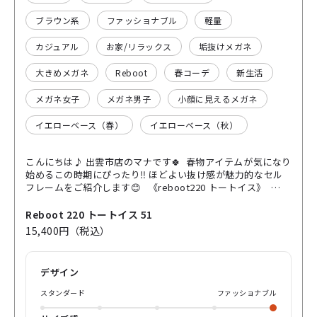
ブラウン系
ファッショナブル
軽量
カジュアル
お家/リラックス
垢抜けメガネ
大きめメガネ
Reboot
春コーデ
新生活
メガネ女子
メガネ男子
小顔に見えるメガネ
イエローベース（春）
イエローベース（秋）
こんにちは♪ 出雲市店のマナです🍀 春物アイテムが気になり
始めるこの時期にぴったり‼️ ほどよい抜け感が魅力的なセル
フレームをご紹介します😊 《reboot220 トートイス》
1980年代後半から1990年代前半までのトレンドである”ワイ
ドシルエット”スタイルを取り入れたデザインで、 ゆったり大
Reboot 220 トートイス 51
きめで丸みのあるフレームがさりげないおしゃれ感を演出し
15,400円（税込）
てくれます👀 シルエットに惹かれがちなこのフレーム カラ
ーもおすすめのポイントなのです‼️ トートイスはべっ甲柄と
も呼ばれるブラウンベースに斑模様のカラーですが、 モデル
デザイン
によってベースも斑模様もカラーが様々でひとことで表しき
れないカラーです🤎 このモデルはベースがチョコブラウン🍫
スタンダード
ファッショナブル
斑模様がキャメルブラウン🐪に近いカラーで、 2色のオレンジ
寄りのブラウンが雰囲気を明るく軽やかな印象にしてくれま