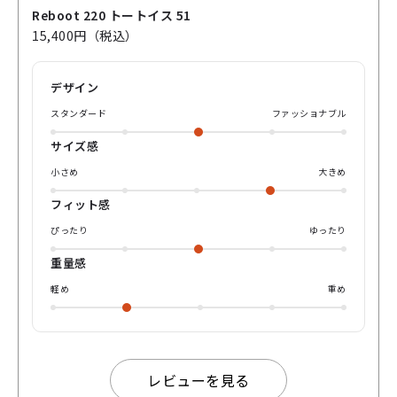
合わせながらデザインされたモデルです 👓✨ ヨロイ下に膨
Reboot 220 トートイス 51
らみを持たせたボストンシェイプは 当時のスタイルを彷彿と
15,400円（税込）
させ、ほどよく存在感を出してくれます👍🏻🎶 丸みのある形
と、トートイスの色味が優しく柔らかい雰囲気を出してくれ
て、カジュアルにもキレイめにも合わせやすいのがポイント
デザイン
です🪄︎︎ デニムやスウェットなどのラフなスタイルはもちろ
ん、シャツやジャケットと合わせても相性バツグンな1本にな
スタンダード
ファッショナブル
ります！💫 やや大きめなサイズ感でゆったり掛けられます
し、小顔効果も期待できます⭐️ ヴィンテージ風なオシャレさ
サイズ感
も兼ね備えてるすごく素敵なモデルです🤎 気になった方は
お近くの店舗でぜひお試しください🫶🏻 お待ちしておりま
小さめ
大きめ
す！
フィット感
ぴったり
ゆったり
重量感
軽め
重め
レビューを見る