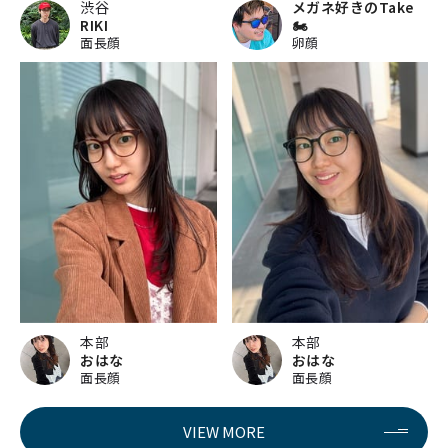
渋谷
メガネ好きのTake
RIKI
🏍
面長顔
卵顔
本部
本部
おはな
おはな
面長顔
面長顔
VIEW MORE