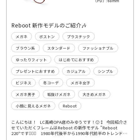
（PD）:68mm
Reboot 新作モデルのご紹介🎶
メガネ
ボストン
プラスチック
ブラウン系
スタンダード
ファッショナブル
ゆったりフィット
はじめてにおすすめ
プレゼントにおすすめ
カジュアル
シンプル
ビジネス
冬コーデ
メガネ女子
メガネ男子
垢抜けメガネ
大きめメガネ
小顔に見えるメガネ
Reboot
こんにちは！ LC高崎OPA店のみゆうです！🙂‍↕️ 今回紹介さ
せていただくフレームはReboot の新作モデル "Reboot
220"です💁🏻‍♀️ 1980年代後半から1990年代前半のトレンド
「ワイドシルエット」のスタイルを、現代のトレンドと組み