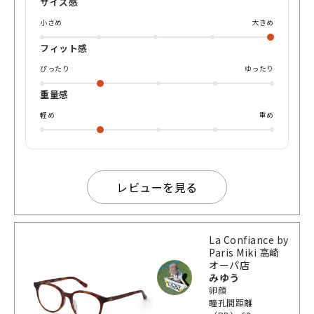
サイズ感
す。 フレーム全体のべっ甲飴のような滑らかなツヤ感も肌に
馴染みやすく、 カジュアルなスタイルに透明感をプラスする
小さめ
大きめ
アイテムとして大活躍間違いなしです🍯 店舗での試着予約も
可能ですので、ぜひ店頭でお試しください♪
フィット感
ぴったり
ゆったり
重量感
軽め
重め
レビューを見る
La Confiance by
Paris Miki 高崎
オーパ店
みゆう
卵顔
瞳孔間距離