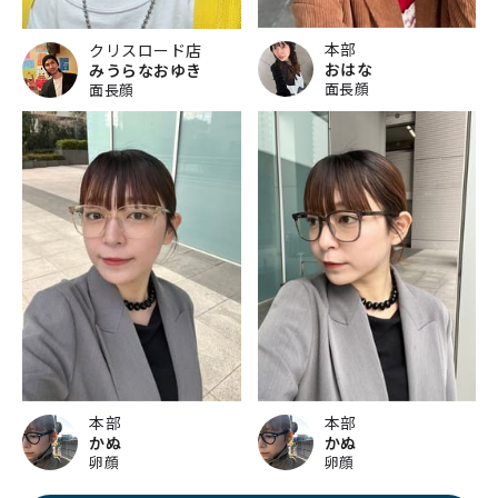
本部
クリスロード店
おはな
みうらなおゆき
面長顔
面長顔
本部
本部
かぬ
かぬ
卵顔
卵顔