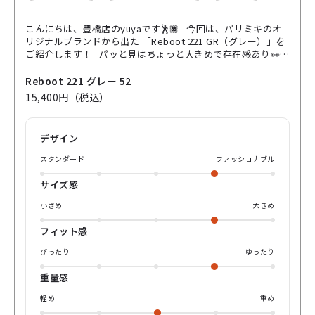
こんにちは、豊橋店のyuyaです🕺🏿 今回は、パリミキのオ
リジナルブランドから出た 「Reboot 221 GR（グレー）」を
ご紹介します！ パッと見はちょっと大きめで存在感あり👀
でも実際かけてみると、意外とスッと顔に馴染むのがこのモ
デルの良いところ！ 80〜90年代っぽいワイドな形なんです
Reboot 221 グレー 52
が、角のカットが効いてて重く見えにくいんです🙈 このGR
15,400円（税込）
カラーは、うっすら透けるクリアグレー🩶 ブラックほどキメ
すぎないし、ライトカラーより落ち着いて見えるので、 「初
めて太フレーム挑戦します！」って方にもかなりおすすめ◎
デザイン
Tシャツ×デニムみたいなラフコーデでも、これかけるだけで
一気に今っぽくなります🌚 横から見たときのデザインも実は
スタンダード
ファッショナブル
ポイント！ テンプルのメタルパーツやさりげない装飾が効い
てて、 シンプルだけどちゃんとおしゃれ感あり🤵‍♂️ レンズの
サイズ感
縦幅もあるので、顔のバランス取りやすいのも嬉しいところ
です！ 「がっつり個性は出したくないけど、普通すぎるのは
小さめ
大きめ
嫌」 そんな方に、ちょうどハマる一本 ぜひ一度、店頭でか
けてみてください！ yuyaでした、それではまた💁‍♂️
フィット感
ぴったり
ゆったり
重量感
軽め
重め