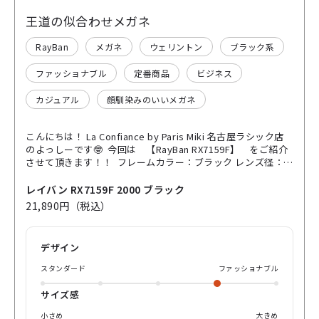
王道の似合わせメガネ
RayBan
メガネ
ウェリントン
ブラック系
ファッショナブル
定番商品
ビジネス
カジュアル
顔馴染みのいいメガネ
こんにちは！ La Confiance by Paris Miki 名古屋ラシック店
のよっしーです🤓 今回は 【RayBan RX7159F】 をご紹介
させて頂きます！！ フレームカラー：ブラック レンズ径：
52径 テンプル長：145mm 【RayBan】より、ウェリントンタ
イプのセルフレームをご紹介します❗️ このフレームのgoodな
レイバン RX7159F 2000 ブラック
ところはなんと言ってもそのバランスの良さです‼️ 厚すぎず
21,890円（税込）
細すぎない、お顔周りに少しだけアクセントを加えてくれる
セルフレームです。 シンプルでスッキリとした形状でありつ
つ、 フレーム下部は丸みを持ったカーブを描いているため ビ
デザイン
ジネスでも、カジュアルでも場面にとらわれずかけていただ
くことができます👓 男性のお顔にはピッタリフィット、女性
スタンダード
ファッショナブル
のお顔には少し大きめで可愛らしく似合う万能フレームです
ね✨ 初めてメガネをご利用される方、 どんなフレームがいい
サイズ感
か迷われている方、 色んなメガネを持っているけれどどんな
服装でもかけれるメガネをお探しの方 正に"王道"なこの1
小さめ
大きめ