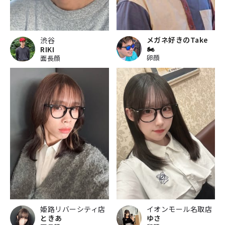
メガネ好きのTake
渋谷
🏍
RIKI
卵顔
面長顔
姫路リバーシティ店
イオンモール名取店
ときあ
ゆさ