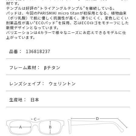
材です。
テンプルは好評の“トライアングルテンプル”を継続している。
パッドは、今回のPARISMIKI micro titanが初採用となる、植物由来
（ポリ乳酸）で肌に優しく抗菌性が高く、滑りにくく、変色しにくい
耐薬品性が高い“ECOパッド”を採用、芯はECOロゴをモチーフにした
新規デザインとなっています。
バリエーションは4カラーで様々なニーズにお応えできるモデルに仕
上がっています。
品番：
136818237
フレーム素材：
βチタン
レンズシェイプ：
ウェリントン
生産地：
日本