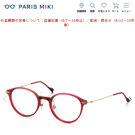
店舗検索
検索
お気に入り
カート
メニュー
お盆期間の営業について：店舗試着（8/7〜16停止）／配送・問合せ（8/13〜16休
業）