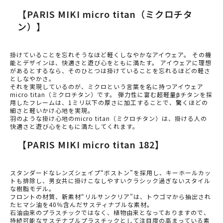
【PARIS MIKI micro titan（ミクロチタ
ン）】
掛けていることを忘れそうなほど軽くしなやかなアイウェア。 その機
能とデザインは、快適さと遊び心をともに満たす。 アイウェアに理想
があるとするなら、そのひとつは掛けていることを忘れるほどの軽さ
としなやかさ。
それを実現しているのが、ミクロという言葉を名に持つアイウェア
micro titan（ミクロチタン）です。 弾力性に富む超軽量βチタンを採
用したフレームは、1ミリ以下の厚さに加工することで、驚くほどの
細さと軽いかけ心地を実現。
羽のような掛け心地のmicro titan（ミクロチタン）は、掛ける人の
快適さと遊び心をともに満たしてくれます。
【PARIS MIKI micro titan 182】
スタンダードなレンズシェイプ“ボストン”を採用し、キーホールカッ
トも排除し、男女共に掛けこなしやすいクラシック過ぎないスタイル
な樹脂モデル。
フロントの材質、新素材“リルサンクリア”は、トウゴマから抽出され
たヒマシ油を40％含んだサスティナブルな素材。
石油由来のプラスチックではなく、植物由来となっておりますので、
持続可能なサステナブルプラスチックとして注目度の高まっている素