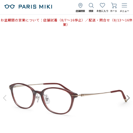
店舗検索
検索
お気に入り
カート
メニュー
お盆期間の営業について：店舗試着（8/7〜16停止）／配送・問合せ（8/13〜16休
業）