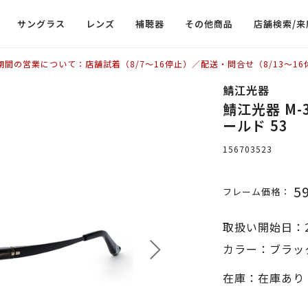
サングラス
レンズ
補聴器
その他商品
店舗検索/来
期間の営業について：店舗試着（8/7〜16停止）／配送・問合せ（8/13〜16
鯖江光器
鯖江光器 M
ールド 53
156703523
5
フレーム価格：
取扱い開始日：2
カラー：ブラッ
在庫：在庫あり