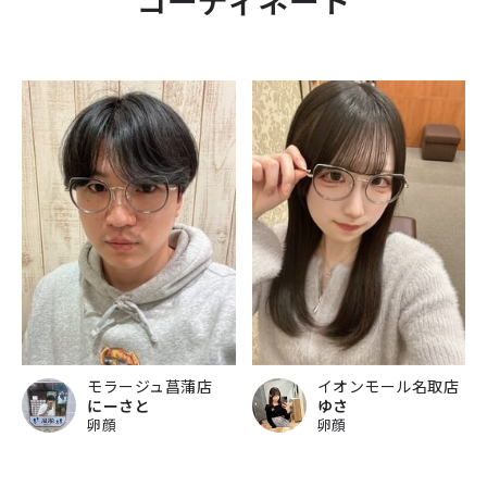
モラージュ菖蒲店
イオンモール名取店
にーさと
ゆさ
卵顔
卵顔