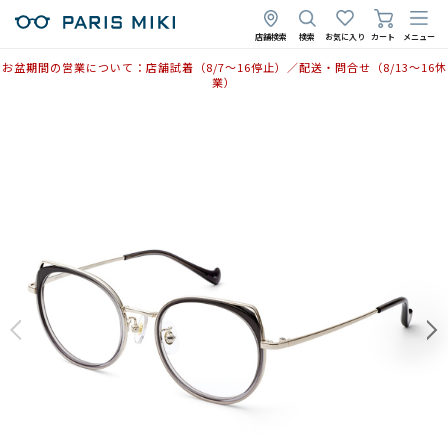
店舗検索
検索
お気に入り
カート
メニュー
お盆期間の営業について：店舗試着（8/7〜16停止）／配送・問合せ（8/13〜16休
業）