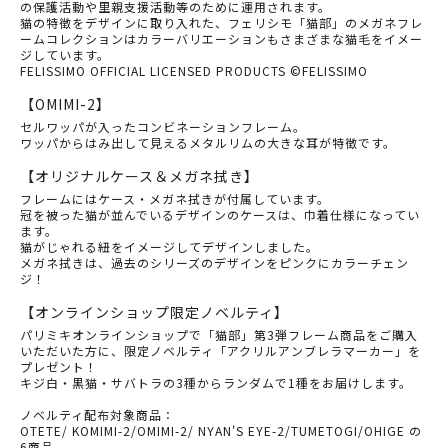
の保護活動や里親支援活動等のために運用されます。
猫の特徴をデザインに取り入れた、フェリシモ「猫部」のメガネフレ
ームコレクションはカラーバリエーションもさまざまな猫毛をイメー
ジしています。
FELISSIMO OFFICIAL LICENSED PRODUCTS ©FELISSIMO
【OMIMI-2】
セルワッパが入ったコンビネーションフレーム。
ワッパからはみ出して見えるメタルリムの大きな耳が特徴です。
【オリジナルケース＆メガネ拭き】
フレームにはケース・メガネ拭きが付属しています。
冠を被った猫が並んでいるデザインのケースは、巾着仕様になってい
ます。
猫がじゃれる紐をイメージしてデザインしました。
メガネ拭きは、過去のシリーズのデザインをピンクにカラーチェン
ジ！
【オンラインショップ限定ノベルティ】
パリミキオンラインショップで「猫部」第3弾フレーム商品をご購入
いただいた方に、限定ノベルティ「アクリルアンブレラマーカー」を
プレゼント！
キジ白・黒猫・サバトラの3種からランダムで1種をお届けします。
ノベルティ配布対象商品：
OTETE/ KOMIMI-2/OMIMI-2/ NYAN'S EYE-2/TUMETOGI/OHIGE の
6商品