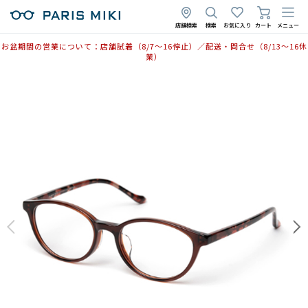
店舗検索
検索
お気に入り
カート
メニュー
お盆期間の営業について：店舗試着（8/7〜16停止）／配送・問合せ（8/13〜16休
業）