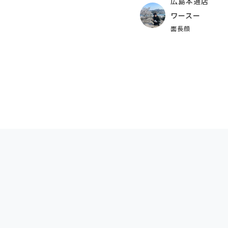
広島本通店
ワースー
面長顔