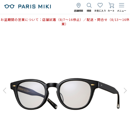
店舗検索
検索
お気に入り
カート
メニュー
お盆期間の営業について：店舗試着（8/7〜16停止）／配送・問合せ（8/13〜16休
業）