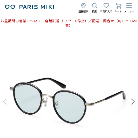
店舗検索
検索
お気に入り
カート
メニュー
お盆期間の営業について：店舗試着（8/7〜16停止）／配送・問合せ（8/13〜16休
業）