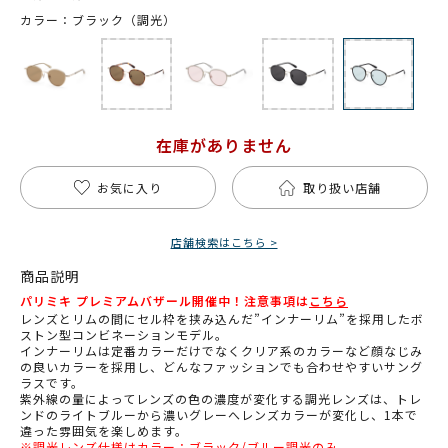
カラー：ブラック（調光）
在庫がありません
お気に入り
取り扱い店舗
店舗検索はこちら >
商品説明
パリミキ プレミアムバザール開催中！注意事項は
こちら
レンズとリムの間にセル枠を挟み込んだ”インナーリム”を採用したボ
ストン型コンビネーションモデル。
インナーリムは定番カラーだけでなくクリア系のカラーなど顔なじみ
の良いカラーを採用し、どんなファッションでも合わせやすいサング
ラスです。
紫外線の量によってレンズの色の濃度が変化する調光レンズは、トレ
ンドのライトブルーから濃いグレーへレンズカラーが変化し、1本で
違った雰囲気を楽しめます。
※調光レンズ仕様はカラー：ブラック/ブルー調光のみ