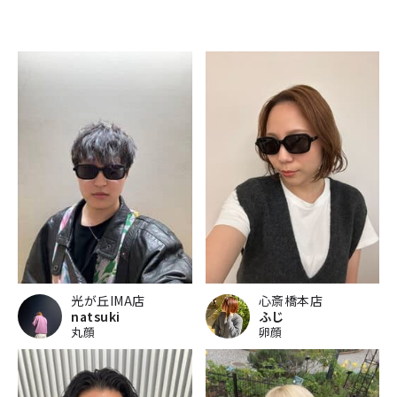
光が丘IMA店
心斎橋本店
natsuki
ふじ
丸顔
卵顔