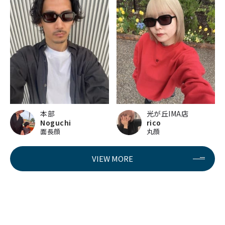
本部
光が丘IMA店
Noguchi
rico
面長顔
丸顔
VIEW MORE