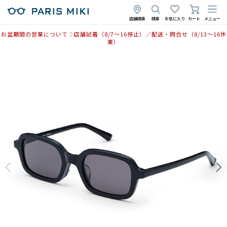
店舗検索
検索
お気に入り
カート
メニュー
お盆期間の営業について：店舗試着（8/7〜16停止）／配送・問合せ（8/13〜16休
業）