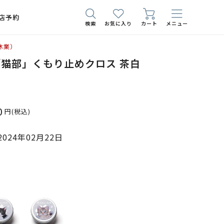
店予約
検索
お気に入り
カート
メニュー
休業）
猫部」くもり止めクロス 茶白
0
円
(税込)
024年02月22日