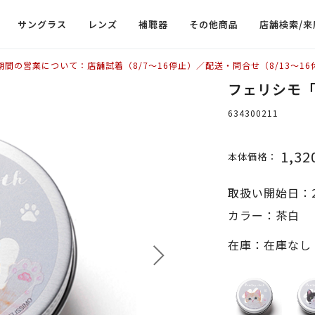
サングラス
レンズ
補聴器
その他商品
店舗検索/来
期間の営業について：店舗試着（8/7〜16停止）／配送・問合せ（8/13〜16
フェリシモ「
634300211
1,32
本体価格：
取扱い開始日：2
カラー：茶白
在庫：在庫なし