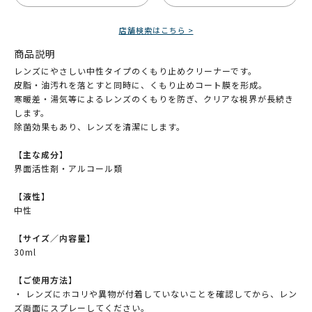
店舗検索はこちら >
商品説明
レンズにやさしい中性タイプのくもり止めクリーナーです。
皮脂・油汚れを落とすと同時に、くもり止めコート膜を形成。
寒暖差・湯気等によるレンズのくもりを防ぎ、クリアな視界が長続き
します。
除菌効果もあり、レンズを清潔にします。
【主な成分】
界面活性剤・アルコール類
【液性】
中性
【サイズ／内容量】
30ml
【ご使用方法】
・ レンズにホコリや異物が付着していないことを確認してから、レン
ズ両面にスプレーしてください。