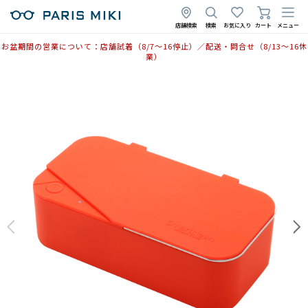
店舗検索
検索
お気に入り
カート
メニュー
お盆期間の営業について：店舗試着（8/7〜16停止）／配送・問合せ（8/13〜16休
業）