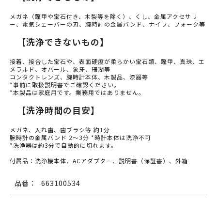
メガネ（鼈甲や宝石付き、木製等を除く）、くし、金属アクセサリ
ー、電気シェーバーの刃、腕時計の金属バンド、ナイフ、フォーク等
【洗浄できないもの】
接着、接合した宝石や、表面硬度が柔らかい宝石類、鼈甲、真珠、エ
メラルド、オパール、象牙、珊瑚等
コンタクトレンズ、腕時計本体、木製品、漆器等
*事前に取扱説明書でご確認ください。
*本製品は家庭用です。業務用ではありません。
【洗浄時間の目安】
メガネ、入れ歯、歯ブラシ等 約1分
腕時計の金属バンド 2～3分 *時計本体は洗浄不可
*洗浄器は約3分で自動的に切れます。
付属品：洗浄機本体、ACアダプター、説明書（保証書）、外箱
品番：
663100534