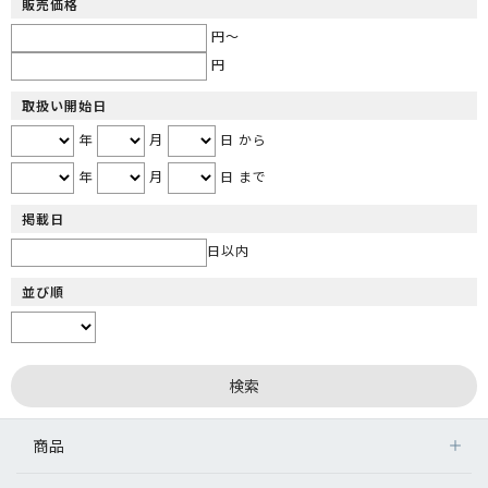
販売価格
円～
円
取扱い開始日
年
月
日 から
年
月
日 まで
掲載日
日以内
並び順
商品