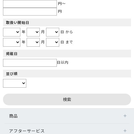
円～
円
取扱い開始日
年
月
日 から
年
月
日 まで
掲載日
日以内
並び順
商品
アフターサービス