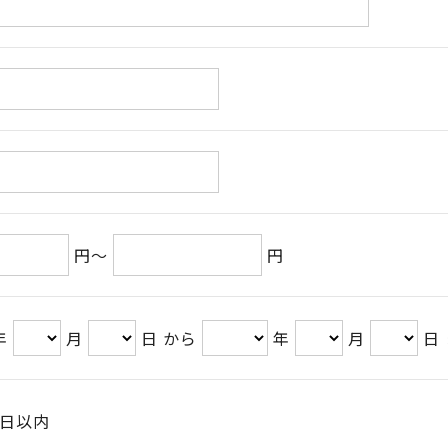
円～
円
年
月
日 から
年
月
日
日以内