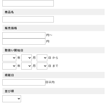
商品名
販売価格
円～
円
取扱い開始日
年
月
日 から
年
月
日 まで
掲載日
日以内
並び順