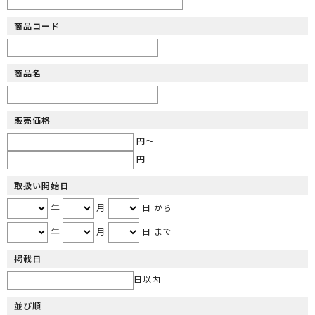
商品コード
商品名
販売価格
円～
円
取扱い開始日
年
月
日 から
年
月
日 まで
掲載日
日以内
並び順