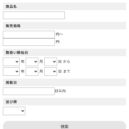
商品名
販売価格
円～
円
取扱い開始日
年
月
日 から
年
月
日 まで
掲載日
日以内
並び順