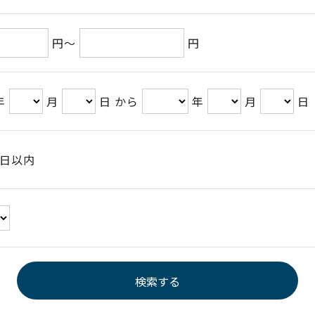
円～
円
年
月
日 から
年
月
日
日以内