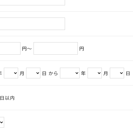
円～
円
年
月
日 から
年
月
日
日以内