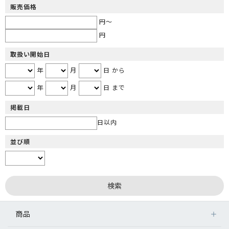
販売価格
円～
円
取扱い開始日
年
月
日 から
年
月
日 まで
掲載日
日以内
並び順
商品