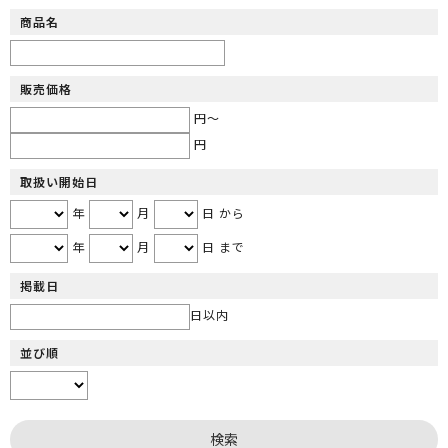
商品名
販売価格
円～
円
取扱い開始日
年
月
日 から
年
月
日 まで
掲載日
日以内
並び順