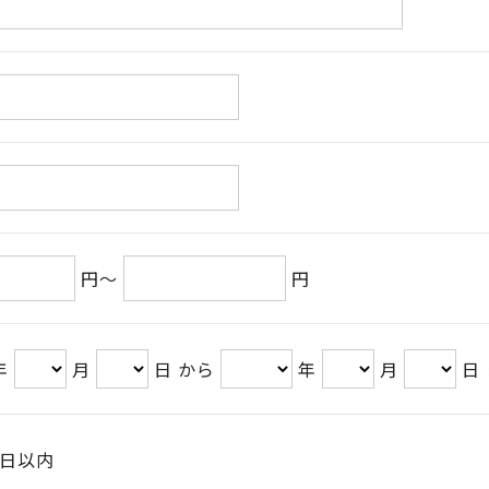
円～
円
年
月
日 から
年
月
日
日以内