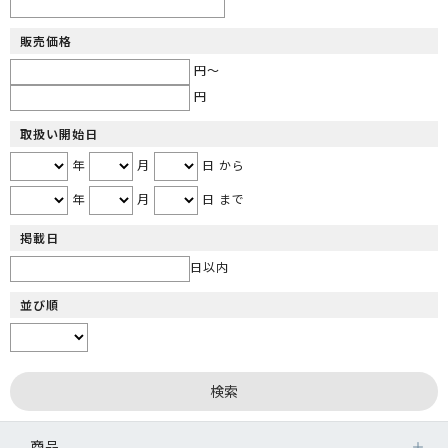
販売価格
円～
円
取扱い開始日
年
月
日 から
年
月
日 まで
掲載日
日以内
並び順
商品