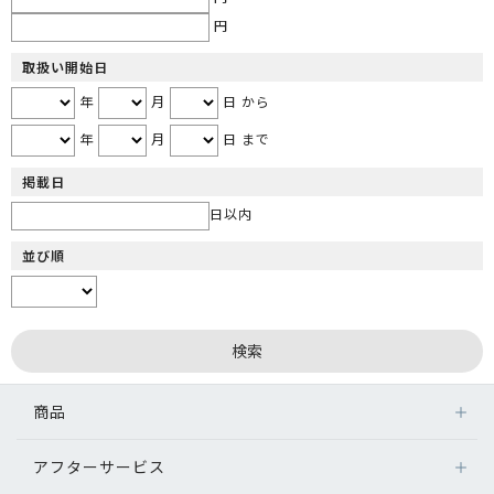
円
取扱い開始日
年
月
日 から
年
月
日 まで
掲載日
日以内
並び順
商品
アフターサービス