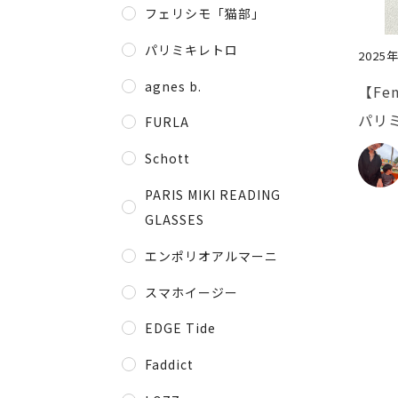
フェリシモ「猫部」
パリミキレトロ
2025
agnes b.
【Fe
パリ
FURLA
きに
Schott
いメガ
PARIS MIKI READING
GLASSES
エンポリオアルマーニ
スマホイージー
EDGE Tide
Faddict