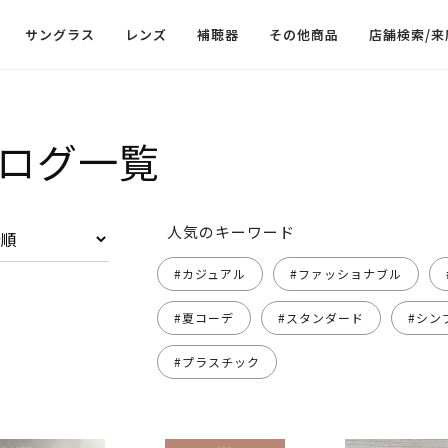
サングラス
レンズ
補聴器
その他商品
店舗検索/来
ログ一覧
人気のキーワード
#カジュアル
#ファッショナブル
#夏コーデ
#スタンダード
#シン
#プラスチック