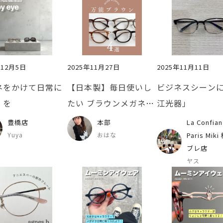
年12月5日
2025年11月27日
2025年11月11日
ネをかけて日常に
【日本製】毎日使いし
ビジネスシーン
」を
たい ブラウンメガネ4
江光器」
選
豊橋店
本部
La Confian
Yuya
おはな
Paris Mik
ブレ店
ヤス