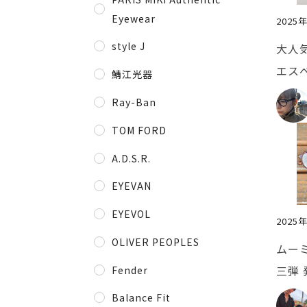
Eyewear
2025
style J
大人気
エス
鯖江光器
ムを
Ray-Ban
TOM FORD
A.D.S.R.
EYEVAN
EYEVOL
2025
OLIVER PEOPLES
ムー
三弾 
Fender
Balance Fit