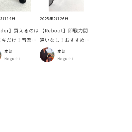
年3月14日
2025年2月26日
nder】買えるのは
【Reboot】即戦力間
ミキだけ！音楽好
違いなし！おすすめ春
こそオススメした
先サングラス
本部
本部
ネをご紹介🎸🔥
Noguchi
Noguchi