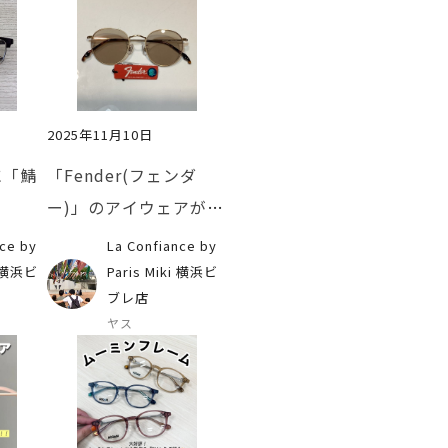
2025年11月10日
に「鯖
「Fender(フェンダ
ー)」のアイウェアが手
に入るのはパリミキだ
ce by
La Confiance by
け！
i 横浜ビ
Paris Miki 横浜ビ
ブレ店
ヤス