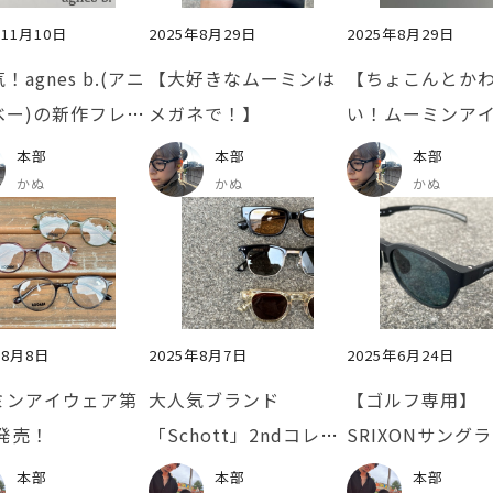
年11月10日
2025年8月29日
2025年8月29日
！agnes b.(アニ
【大好きなムーミンは
【ちょこんとか
べー)の新作フレー
メガネで！】
い！ムーミンア
ご紹介！
ア】
本部
本部
本部
かぬ
かぬ
かぬ
年8月8日
2025年8月7日
2025年6月24日
ミンアイウェア第
大人気ブランド
【ゴルフ専用】
発売！
「Schott」2ndコレク
SRIXONサング
ション発売!!
ご紹介⛳️
本部
本部
本部