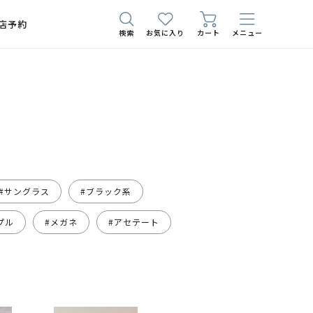
店予約
検索
お気に入り
カート
メニュー
#サングラス
#ブラック系
プル
#メガネ
#アセテート