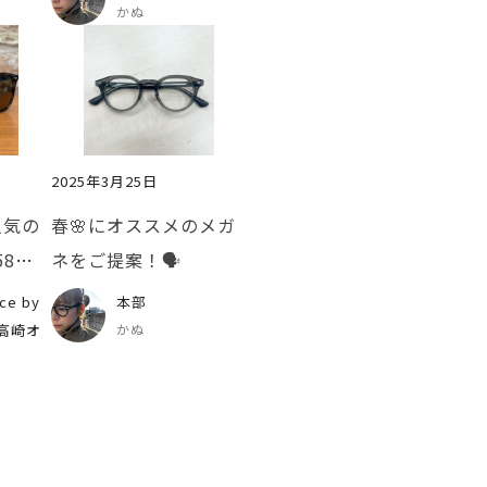
かぬ
2025年3月25日
人気の
春🌸にオススメのメガ
58」
ネをご提案！🗣️
みまし
ce by
本部
i 高崎オ
かぬ