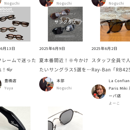
Noguchi
Noguchi
Noguchi
年6月13日
2025年6月9日
2025年6月2日
フレームで迷った
夏本番間近！🌞今かけ
スタッフ全員で
！👓
たいサングラス5選をご
Ray-Ban「RB42
紹介！🕶
をかけ比べして
豊橋店
本部
La Confian
た！
Yuya
Noguchi
Paris Mik
ーパ店
よーこ