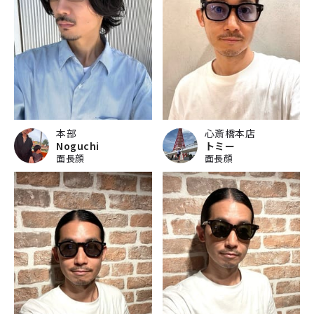
本部
心斎橋本店
Noguchi
トミー
面長顔
面長顔