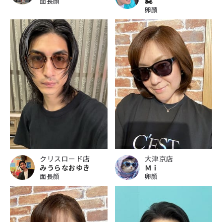
面長顔
🏍
卵顔
クリスロード店
大津京店
みうらなおゆき
Ｍｉ
面長顔
卵顔