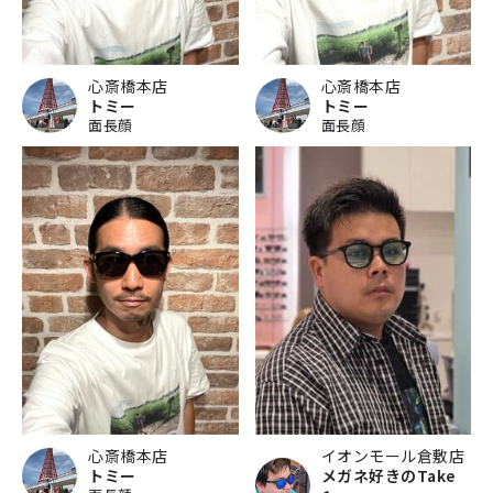
心斎橋本店
心斎橋本店
トミー
トミー
面長顔
面長顔
心斎橋本店
イオンモール倉敷店
トミー
メガネ好きのTake