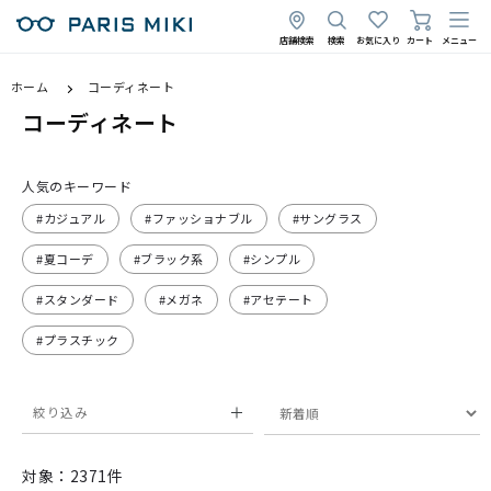
店舗検索
検索
お気に入り
カート
メニュー
ホーム
コーディネート
コーディネート
人気のキーワード
#カジュアル
#ファッショナブル
#サングラス
#夏コーデ
#ブラック系
#シンプル
#スタンダード
#メガネ
#アセテート
#プラスチック
絞り込み
対象：2371件