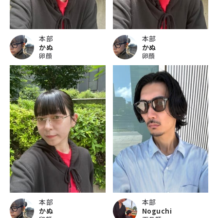
本部
本部
かぬ
かぬ
卵顔
卵顔
本部
本部
かぬ
Noguchi