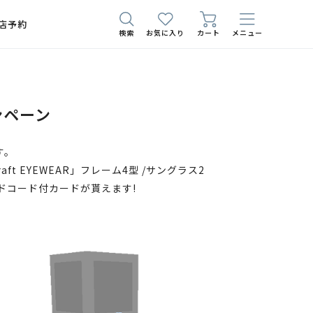
店予約
検索
お気に入り
カート
メニュー
ンペーン
す。
 EYEWEAR」フレーム4型 /サングラス2
ドコード付カードが貰えます!