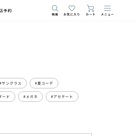
店予約
検索
お気に入り
カート
メニュー
#サングラス
#夏コーデ
ダード
#メガネ
#アセテート