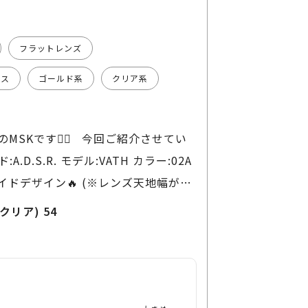
フラットレンズ
レス
ゴールド系
クリア系
MSKです😶‍🌫️ 今回ご紹介させてい
.S.R. モデル:VATH カラー:02A
ワイドデザイン🔥 (※レンズ天地幅が狭
のリムレスではなく レンズシェイプは
クリア) 54
マルな金属パーツは シャンパンゴール
ンズカラーはクリアレンズ(可視光線
ズ表面の白反射が渋いです👏 ◻︎トレ
ン ◻︎NEWストリート ◻︎ミニマルデザ