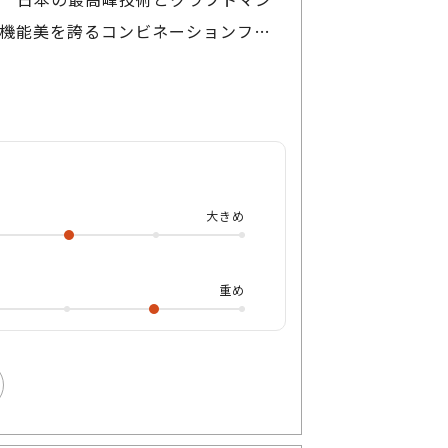
機能美を誇るコンビネーションフレ
アセテートリムの上部にチタン一体成型の
に固定されたフロント構造 ⚙️切削さ
トラストは日本製ならではの圧倒的
クで統一したカラーリングが、知性
大振りのサイジングが男性らしい力強さ
大きめ
、ヨロイ内部に内蔵された独自のバ
レスフリーな掛け心地を実現 🌬️。
されているほか、バチ先のバランサ
重め
た専用パッドなど、見えない部分へ
性と実用性を極限まで高次元で融合させ
わしい、至高のプレミアムアイウェ
お試しください！ それでは！たくさんよ