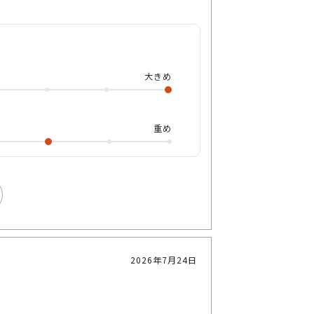
チッとした形ですが、少し垂れ目気味
れた形になっています レンズカラー
な爽やかな印象に🍧 大きめサイズ
大きめ
ラインや店頭にてお試しくださいませ
おります☀️
重め
2026年7月24日