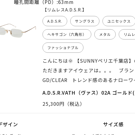
瞳孔間距離（PD）:63mm
【リムレスA.D.S.R.】
A.D.S.R.
サングラス
ユニセックス
ヘキサゴン（六角形）
メタル
リム
ファッショナブル
こんにちは🌞 【SUNNYペリエ千葉店】の
ただきますアイウェアは。。。 ブランド:A.D
GD/CLEAR トレンド感のあるナロー
く、横幅が広いレンズシェイプ) ただ
A.D.S.R.VATH（ヴァス）02A ゴールド(
ヘキサゴン(六角形)という逸品✨ ミニ
25,300円（税込）
ドカラーの為、品良く纏まります👌 レ
透過率は93%) ノーカラーですが、レン
デザイン
サイズ感
ンド感 ◻︎リムレス ◻︎ナローワイドデザイ