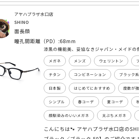
アヤハプラザ水口店
SHINO
面長顔
瞳孔間距離（PD）:68mm
漆黒の機能美、妥協なきジャパン・メイドの
メガネ
メンズ
ウェリントン
チタン
コンビネーション
ブラック
日本製
はじめてにおすすめ
度数が
シンプル
春コーデ
夏コーデ
顔馴染みのいいメガネ
太ぶちメガネ
こんにちは🐾 アヤハプラザ水口店のSHI
ブラック／ブラック 50】のご紹介です