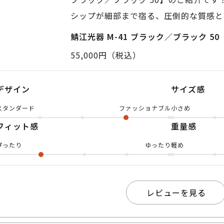
シップが細部まで宿る、圧倒的な質感と
ームです 🕶️✨ 最大の見どころは、
鯖江光器 M-41 ブラック／ブラック 50
ワタリパーツが4つのトルクスネジで精緻
55,000円（税込）
れた異素材同士が織りなす立体的なコン
なクオリティを感じさせ、全身をブラッ
デザイン
サイズ感
とシャープな色気を引き立てます 🖤 
スタンダード
ファッショナブル
小さめ
を演出するウェリントン型でありながら
フィット感
重量感
ネ機構が、顔を優しく包み込むようなスト
品番ごとに最適なバネテンションが設定
ぴったり
ゆったり
軽め
ーに至るまですべてチタン製で統一され
のこだわりも一級品です 🔍 デザイン
た、大人の余裕とこだわりを語るにふさ
レビューを見る
アだと思います👔🔥 是非この機会に
い出会いがありますように！