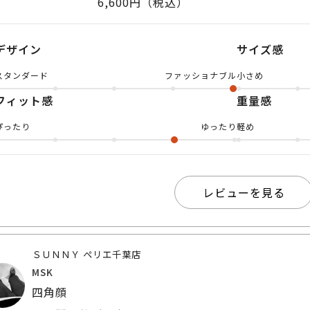
6,600円（税込）
よく掛けられます スクエアベースのカ
なのでキツくなりすぎないバランスの取
デザイン
サイズ感
はかなりライトなブルーで、夏にぴったり
スタンダード
ファッショナブル
小さめ
なので小顔効果は抜群です！ ぜひオン
フィット感
重量感
✨ SUNNYペリエ千葉店にてお待ちして
ぴったり
ゆったり
軽め
レビューを見る
ＳＵＮＮＹ ペリエ千葉店
MSK
四角顔