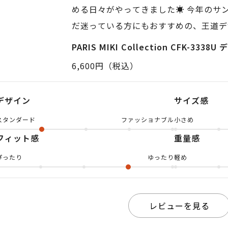
める日々がやってきました☀️ 今年のサ
だ迷っている方にもおすすめの、王道デ
す！ フチもつるの部分も全てプラスチ
PARIS MIKI Collection CFK-3338U 
ポイント😘 天地幅が大きいウェリン
6,600円（税込）
ます。 キーホールブリッジやカシメ飾
な要素もあるので、おしゃれみえします
デザイン
サイズ感
フェスにも、張り切ったお出かけにも、
スタンダード
ファッショナブル
小さめ
いところですね。 【着用商品】 model: PARI
フィット感
重量感
3338U color:デミ lens:グレー濃度8
ぴったり
ゆったり
軽め
レビューを見る