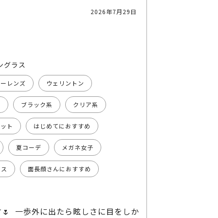
2026年7月29日
ングラス
ラーレンズ
ウェリントン
系
ブラック系
クリア系
ィット
はじめてにおすすめ
夏コーデ
メガネ女子
ラス
面長顔さんにおすすめ
🌷 一歩外に出たら眩しさに目をしか