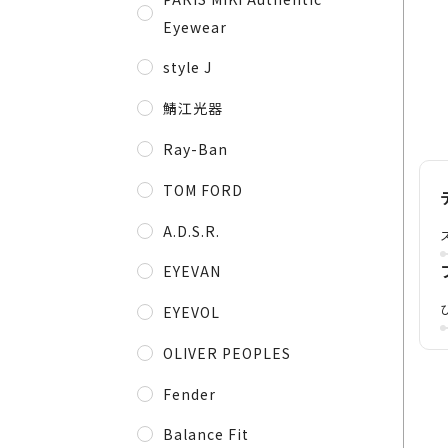
Eyewear
style J
鯖江光器
Ray-Ban
TOM FORD
A.D.S.R.
EYEVAN
EYEVOL
OLIVER PEOPLES
Fender
Balance Fit