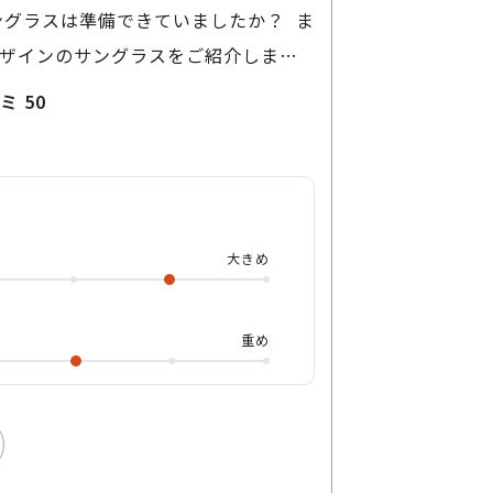
ングラスは準備できていましたか？ ま
ザインのサングラスをご紹介しま
ック素材で、カジュアルに使えるのが
デミ 50
トン型は、顔がしっかり隠れる感じがし
りのように、ところどころクラシカル
🔑 ちょっとした近所への外出にも、
違和感なくかけられるのが王道のい
大きめ
S MIKI Collection CFK-
4% size:50 ぜひお試しください🎶
重め