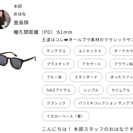
本部
おはな
面長顔
瞳孔間距離（PD）:61mm
王道はコレ👑オールプラ素材のクラシックサ
サングラス
ユニセックス
ダークカ
プラスチック
アセテート
ブラウン
ブルー系
スタンダード
ゆったりフ
SALEアイテム
シンプル
カジュアル
クラシック
パリミキコレクション サング
イエローベース（春）
こんにちは！ 本部スタッフのおはなです