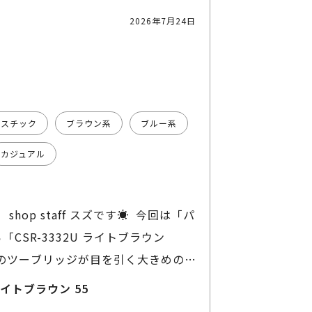
2026年7月24日
ラスチック
ブラウン系
ブルー系
カジュアル
スズです☀️ 今回は「パ
ドのツーブリッジが目を引く大きめのサ
可愛いけれど難しそう……と思うかも
2U ライトブラウン 55
めのべっこう柄なので意外と肌馴染み