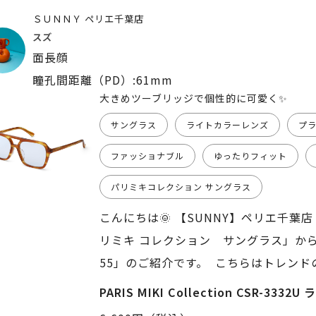
ＳＵＮＮＹ ペリエ千葉店
スズ
面長顔
瞳孔間距離（PD）:61mm
大きめツーブリッジで個性的に可愛く✨
サングラス
ライトカラーレンズ
プ
ファッショナブル
ゆったりフィット
パリミキコレクション サングラス
こんにちは🌞 【SUNNY】ペリエ千葉店 shop staff 
リミキ コレクション サングラス」から「CSR-3332U ライトブラウン
55」のご紹介です。 こちらはトレン
ングラスです！ ツーブリッジ、とても
PARIS MIKI Collection CSR-333
しれませんが、 こちらのモデルは明る