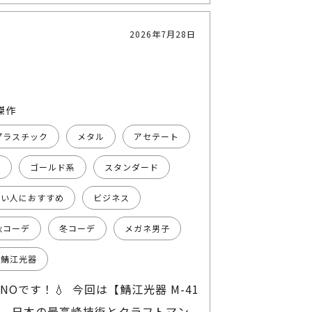
2026年7月28日
傑作
プラスチック
メタル
アセテート
系
ゴールド系
スタンダード
強い人におすすめ
ビジネス
秋コーデ
冬コーデ
メガネ男子
鯖江光器
NOです！💧 今回は【鯖江光器 M-41
！ 日本の最高峰技術とクラフトマン