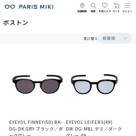
店舗検索
検索
お気に入り
カート
メニュー
ボストン
新着順
並び替え
EYEVOL FINNEY(50) BK-
EYEVOL LEIFER3(49)
DG-DK.GRY ブラック／ダ
DM-DG-MBL デミ／ダーク
ークグレー
グレー 49