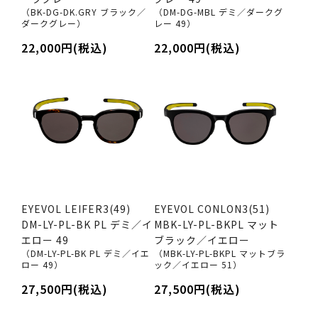
（BK-DG-DK.GRY ブラック／
（DM-DG-MBL デミ／ダークグ
ダークグレー）
レー 49）
22,000円(税込)
22,000円(税込)
EYEVOL LEIFER3(49)
EYEVOL CONLON3(51)
DM-LY-PL-BK PL デミ／イ
MBK-LY-PL-BKPL マット
エロー 49
ブラック／イエロー
（DM-LY-PL-BK PL デミ／イエ
（MBK-LY-PL-BKPL マットブラ
ロー 49）
ック／イエロー 51）
27,500円(税込)
27,500円(税込)