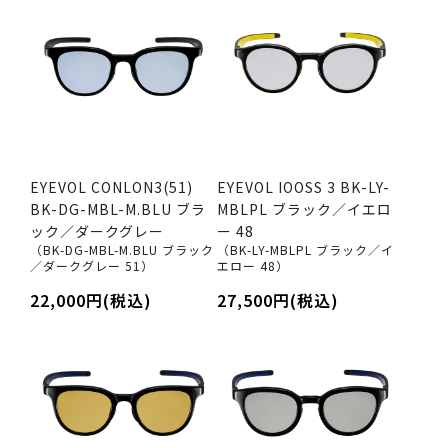
EYEVOL CONLON3(51)
EYEVOL IOOSS 3 BK-LY-
BK-DG-MBL-M.BLU ブラ
MBLPL ブラック／イエロ
ック／ダークグレー
ー 48
（BK-DG-MBL-M.BLU ブラック
（BK-LY-MBLPL ブラック／イ
／ダークグレー 51）
エロー 48）
22,000円(税込)
27,500円(税込)