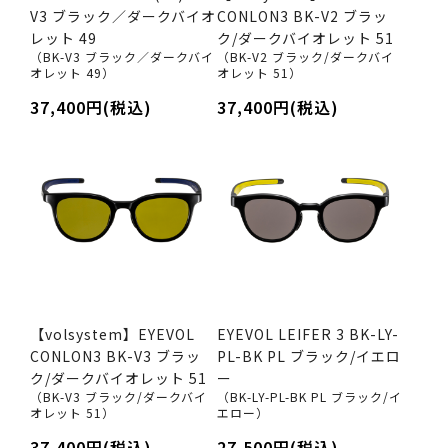
V3 ブラック／ダークバイオ
CONLON3 BK-V2 ブラッ
レット 49
ク/ダークバイオレット 51
（BK-V3 ブラック／ダークバイ
（BK-V2 ブラック/ダークバイ
オレット 49）
オレット 51）
37,400円(税込)
37,400円(税込)
【volsystem】EYEVOL
EYEVOL LEIFER 3 BK-LY-
CONLON3 BK-V3 ブラッ
PL-BK PL ブラック/イエロ
ク/ダークバイオレット 51
ー
（BK-V3 ブラック/ダークバイ
（BK-LY-PL-BK PL ブラック/イ
オレット 51）
エロー）
37,400円(税込)
27,500円(税込)