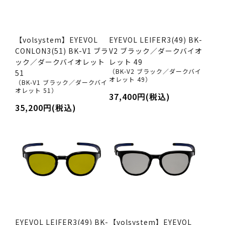
【volsystem】EYEVOL
EYEVOL LEIFER3(49) BK-
CONLON3(51) BK-V1 ブラ
V2 ブラック／ダークバイオ
ック／ダークバイオレット
レット 49
（BK-V2 ブラック／ダークバイ
51
オレット 49）
（BK-V1 ブラック／ダークバイ
オレット 51）
37,400円(税込)
35,200円(税込)
EYEVOL LEIFER3(49) BK-
【volsystem】EYEVOL