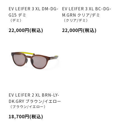
EV LEIFER 3 XL DM-DG-
EV LEIFER 3 XL BC-DG-
G15 デミ
M.GRN クリア/デミ
（デミ）
（クリア/デミ）
22,000円(税込)
22,000円(税込)
EV LEIFER 2 XL BRN-LY-
DK.GRY ブラウン/イエロー
（ブラウン/イエロー）
18,700円(税込)