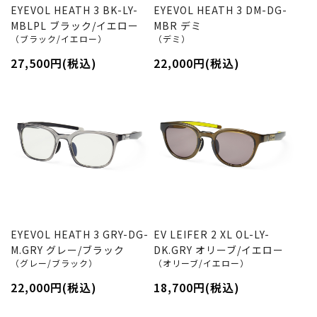
EYEVOL HEATH 3 BK-LY-
EYEVOL HEATH 3 DM-DG-
MBLPL ブラック/イエロー
MBR デミ
（ブラック/イエロー）
（デミ）
27,500円(税込)
22,000円(税込)
EYEVOL HEATH 3 GRY-DG-
EV LEIFER 2 XL OL-LY-
M.GRY グレー/ブラック
DK.GRY オリーブ/イエロー
（グレー/ブラック）
（オリーブ/イエロー）
22,000円(税込)
18,700円(税込)