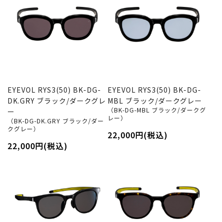
EYEVOL RYS3(50) BK-DG-
EYEVOL RYS3(50) BK-DG-
DK.GRY ブラック/ダークグレ
MBL ブラック/ダークグレー
（BK-DG-MBL ブラック/ダークグ
ー
レー）
（BK-DG-DK.GRY ブラック/ダー
クグレー）
22,000円(税込)
22,000円(税込)