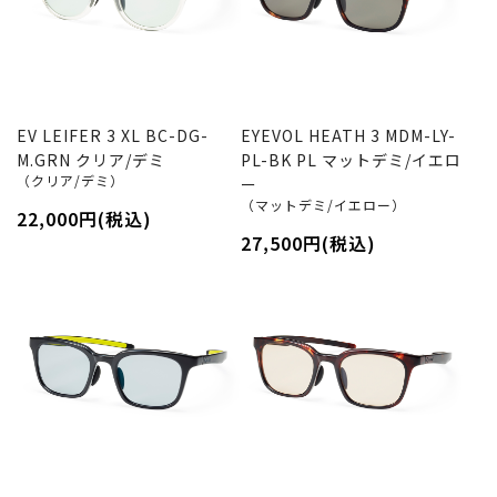
EV LEIFER 3 XL BC-DG-
EYEVOL HEATH 3 MDM-LY-
M.GRN クリア/デミ
PL-BK PL マットデミ/イエロ
（クリア/デミ）
ー
（マットデミ/イエロー）
22,000円(税込)
27,500円(税込)