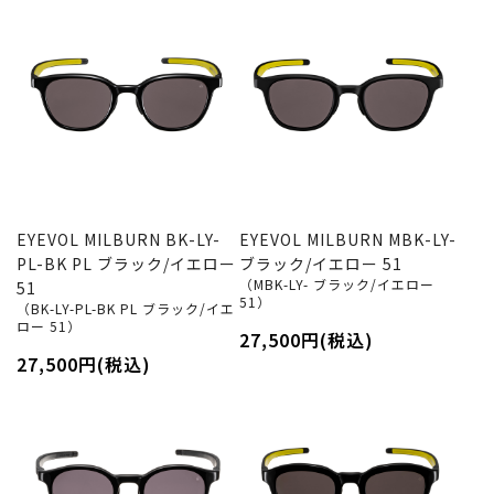
EYEVOL MILBURN BK-LY-
EYEVOL MILBURN MBK-LY-
PL-BK PL ブラック/イエロー
ブラック/イエロー 51
（MBK-LY- ブラック/イエロー
51
51）
（BK-LY-PL-BK PL ブラック/イエ
ロー 51）
27,500円(税込)
27,500円(税込)