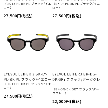
（BK-LY-PL-BK PL ブラック/イエ
（BK-LY-PL-BK PL ブラック/イエ
ロー）
ロー）
27,500円(税込)
27,500円(税込)
EYEVOL LEIFER 3 BK-LY-
EYEVOL LEIFER3 BK-DG-
PL-BK PL ブラック/イエロー
DK.GRY ブラック/ダークグレ
（BK-LY-PL-BK PL ブラック/イエ
ー
ロー）
（BK-DG-DK.GRY ブラック/ダー
クグレー）
27,500円(税込)
22,000円(税込)