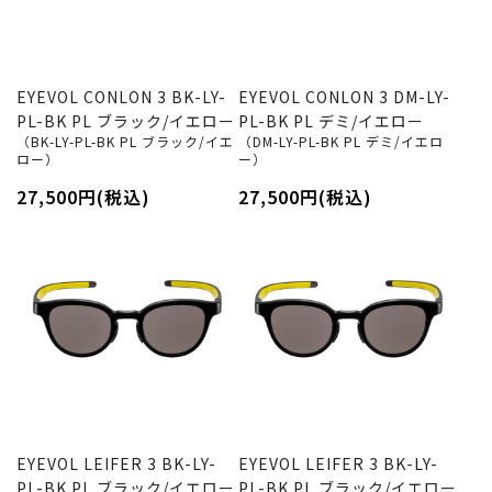
EYEVOL CONLON 3 BK-LY-
EYEVOL CONLON 3 DM-LY-
PL-BK PL ブラック/イエロー
PL-BK PL デミ/イエロー
（BK-LY-PL-BK PL ブラック/イエ
（DM-LY-PL-BK PL デミ/イエロ
ロー）
ー）
27,500円(税込)
27,500円(税込)
EYEVOL LEIFER 3 BK-LY-
EYEVOL LEIFER 3 BK-LY-
PL-BK PL ブラック/イエロー
PL-BK PL ブラック/イエロー