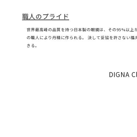
職人のプライド
世界最高峰の品質を持つ日本製の眼鏡は、その95%以上が福
の職人により丹精に作られる。 決して妥協を許さない福井県
きる。
DIGNA