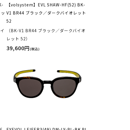
K-
【volsystem】EVL SHAW-HF(52) BK-
レッ
V1 BR44 ブラック／ダークバイオレット
52
バイ
（BK-V1 BR44 ブラック／ダークバイオ
レット 52）
39,600円
(税込)
デ
EYEVOL LEIFER3(49) DM-LY-PL-BK PL