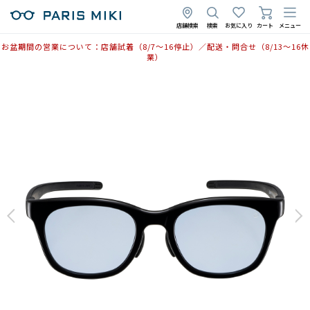
店舗検索
検索
お気に入り
カート
メニュー
お盆期間の営業について：店舗試着（8/7〜16停止）／配送・問合せ（8/13〜16休
業）