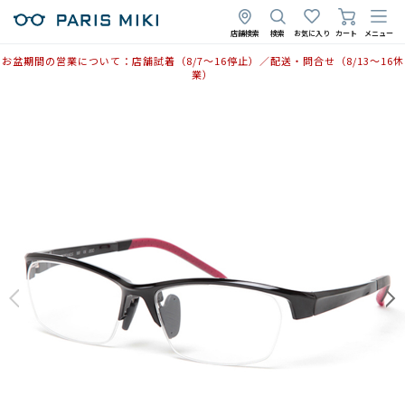
店舗検索
検索
お気に入り
カート
メニュー
お盆期間の営業について：店舗試着（8/7〜16停止）／配送・問合せ（8/13〜16休
業）