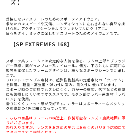
ズ 】
妥協しないアスリートのためのスポーティアイウェア。
求めたのはスピードや天候、コンディションに左右されない自然な掛
け心地。アクティブシーンをよりフレキシブルにクリアに。
日々をダイナミックに楽しむアスリートのためのアイウェアです。
【SP EXTREMES 168】
スポーツ系フレームでは安定的な人気を誇る、リムの上部とブリッジ
が一直線に繋がったブロー系ナイロール。側方、下方ともに広範囲な
視界を確保したフレームデザインは、様々なスポーツシーンで活躍し
ます。
フロント・テンプル素材は、超弾性樹脂系の定番素材の「ウルテム」
を採用。 軽量・高強度・弾力性に富み、耐久性に優れています。
スポーツ時のご使用でもズレにくく、万が一の衝突、落下などの衝撃
にも破損しにくいのでオススメです。モダン部はラバー系素材「ラバ
ロン」を使用。
滑りにくくフィット感が良好です。カラーはスポーティーなメタリッ
ク調塗装の4色展開となっています。
こちらの商品はフレームの構造上、作製可能なレンズ・度数範囲に限
りがございます。
恐れ入りますが、レンズをお求めの場合はお近くのパリミキ店頭にて
スタッフまでご相談ください。