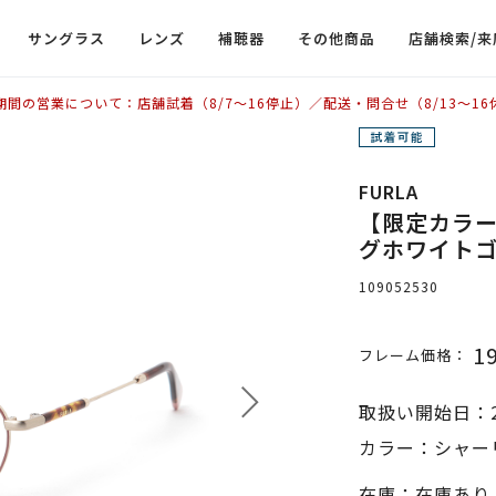
サングラス
レンズ
補聴器
その他商品
店舗検索/来
期間の営業について：店舗試着（8/7〜16停止）／配送・問合せ（8/13〜16
FURLA
【限定カラー】
グホワイト
109052530
1
フレーム価格：
取扱い開始日：2
カラー：シャー
在庫：在庫あり