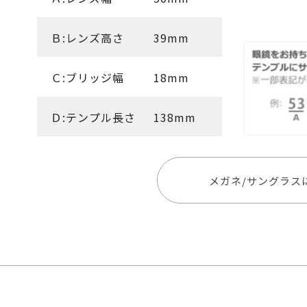
Ｂ:レンズ高さ
39mm
Ｃ:ブリッジ幅
18mm
Ｄ:テンプル長さ
138mm
メガネ/サングラス