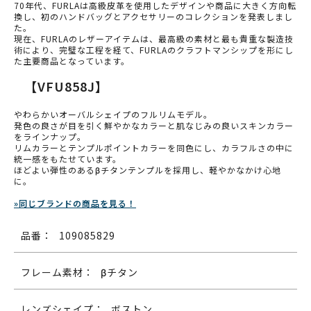
70年代、FURLAは高級皮革を使用したデザインや商品に大きく方向転
換し、初のハンドバッグとアクセサリーのコレクションを発表しまし
た。
現在、FURLAのレザーアイテムは、最高級の素材と最も貴重な製造技
術により、完璧な工程を経て、FURLAのクラフトマンシップを形にし
た主要商品となっています。
【VFU858J】
やわらかいオーバルシェイプのフルリムモデル。
発色の良さが目を引く鮮やかなカラーと肌なじみの良いスキンカラー
をラインナップ。
リムカラーとテンプルポイントカラーを同色にし、カラフルさの中に
統一感をもたせています。
ほどよい弾性のあるβチタンテンプルを採用し、軽やかなかけ心地
に。
»同じブランドの商品を見る！
品番：
109085829
フレーム素材：
βチタン
レンズシェイプ：
ボストン