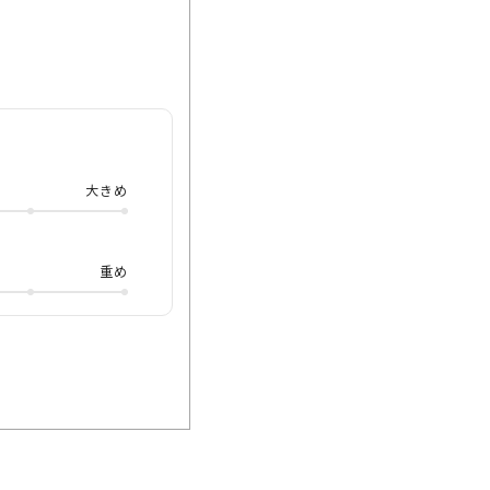
 ボストンフレームや
知的で洗練された印
ビジネスシーンでも大
で太いフレームにも関
た、お鼻当ても金属な
大きめ
 ご試着予約もできま
はまた💁‍♂️
重め