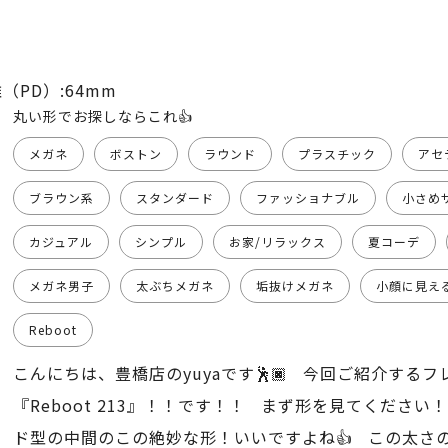
（PD）:64mm
丸い形でお探しならこれ👍
メガネ
ボストン
ラウンド
プラスチック
アセ
ブラウン系
スタンダード
ファッショナブル
小さめ
カジュアル
シンプル
お家/リラックス
夏コーデ
メガネ男子
太ぶちメガネ
垢抜けメガネ
小顔に見え
Reboot
こんにちは、豊橋店のyuyaです🕺🏿 今回ご紹介する
『Reboot 213』！！です！！ まず形を見てくださ
ド型の中間のこの絶妙な形！いいですよね👍 この太さ