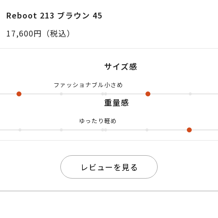
ムでこの形あんまりないんです、惹かれちゃいます〜👀
Reboot 213 ブラウン 45
ラウンドフレームは柔らかい印象を与えるだけでなく、
17,600円（税込）
象を与えてくれます！ なので、カジュアルシーンでも
活躍する形なんです👯‍♂️ さらに、クリアフレームなの
サイズ感
わらず、メガネの主張を抑え掛けやすい仕上がり！ ま
ファッショナブル
小さめ
ので大人っぽいビンテージ感を醸し出せちゃいます♪
重量感
すので、店頭にてお試しくださいませ！ yuyaでした、それで
ゆったり
軽め
レビューを見る