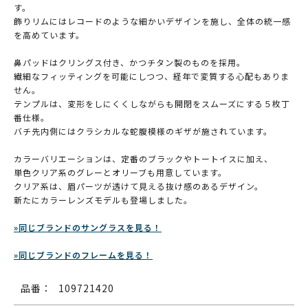
す。
飾りリムにはレコードのような細かいデザインを施し、全体の統一感
を高めています。
鼻パッドはクリングス付き、かつチタン製のものを採用。
繊細なフィッティングを可能にしつつ、経年で変質する心配もありま
せん。
テンプルは、変形をしにくくしながらも開閉をスムーズにする５枚丁
番仕様。
バチ先内側にはクラシカルな蛇腹模様のギザが施されています。
カラーバリエーションは、定番のブラックやトートイスに加え、
単色クリア系のグレーとオリーブも用意しています。
クリア系は、眉パーツが透けて見える抜け感のあるデザイン。
新たにカラーレンズモデルも登場しました。
»同じブランドのサングラスを見る！
»同じブランドのフレームを見る！
品番：
109721420