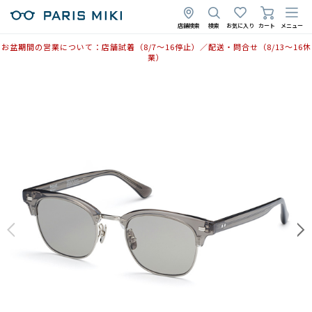
店舗検索
検索
お気に入り
カート
メニュー
お盆期間の営業について：店舗試着（8/7〜16停止）／配送・問合せ（8/13〜16休
業）