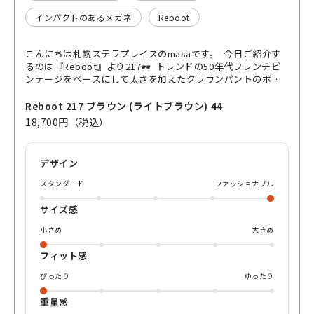
インパクトのあるメガネ
Reboot
こんにちは札幌ステラプレイスのmasaです。 今日ご紹介す
るのは『Reboot』より217🕶️ トレンドの50年代フレンチビ
ンテージをベースにして太さを加えたクラウンパントのボス
トンタイプです。 Rebootではお馴染みの7バレル丁番と3PIN
カシメで しっかりと仕上げ先セルもバチがついて掛け心地に
Reboot 217 ブラウン (ライトブラウン) 44
も拘っています。 ブリッジのテンカクもアクセントになって
18,700円（税込）
いて、 レンズもデフォルトで顔馴染みの良いライトブラウン
がついているのでこのままでも使って頂けます♪ ぜひwebや
店頭でご確認ください
デザイン
スタンダード
ファッショナブル
サイズ感
小さめ
大きめ
フィット感
ぴったり
ゆったり
重量感