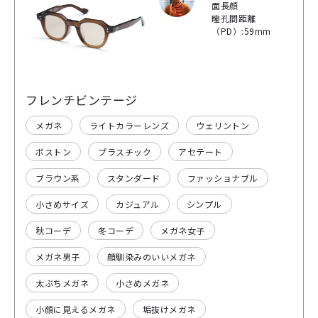
面長顔
瞳孔間距離
（PD）:59mm
フレンチビンテージ
メガネ
ライトカラーレンズ
ウェリントン
ボストン
プラスチック
アセテート
ブラウン系
スタンダード
ファッショナブル
小さめサイズ
カジュアル
シンプル
秋コーデ
冬コーデ
メガネ女子
メガネ男子
顔馴染みのいいメガネ
太ぶちメガネ
小さめメガネ
小顔に見えるメガネ
垢抜けメガネ