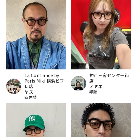
La Confiance by
神戸三宮センター街
Paris Miki 横浜ビブ
店
レ店
アヤネ
ヤス
卵顔
四角顔