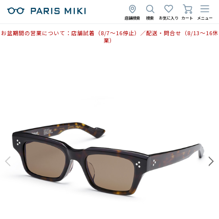
店舗検索
検索
お気に入り
カート
メニュー
お盆期間の営業について：店舗試着（8/7〜16停止）／配送・問合せ（8/13〜16休
業）