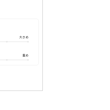
夫なチタンを使った
立しているのが嬉しい
ィット感を細かく合わ
少し角をつけたクラウ
大きめ
さが出るので、カジュア
すく、普段使いにもお
ぎないメガネが欲し
重め
した、それではまた