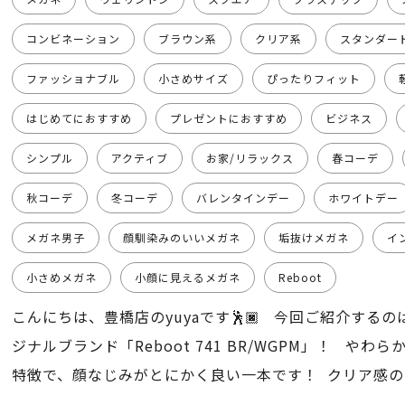
コンビネーション
ブラウン系
クリア系
スタンダー
ファッショナブル
小さめサイズ
ぴったりフィット
はじめてにおすすめ
プレゼントにおすすめ
ビジネス
シンプル
アクティブ
お家/リラックス
春コーデ
秋コーデ
冬コーデ
バレンタインデー
ホワイトデー
メガネ男子
顔馴染みのいいメガネ
垢抜けメガネ
イ
小さめメガネ
小顔に見えるメガネ
Reboot
こんにちは、豊橋店のyuyaです🕺🏿 今回ご紹介する
ジナルブランド「Reboot 741 BR/WGPM」！ やわ
特徴で、顔なじみがとにかく良い一本です！ クリア感
重たくなりすぎず、ナチュラルにおしゃれ感をプラスしてくれ