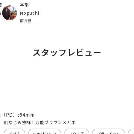
店
本部
a
Noguchi
面長顔
スタッフレビュー
（PD）:64mm
肌なじみ抜群！万能ブラウンメガネ
メガネ
ウェリントン
スクエア
プラスチック