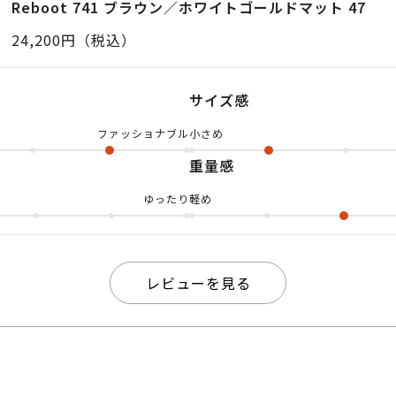
Reboot 741 ブラウン／ホワイトゴールドマット 47
ントはプラスチック素材、テンプル（つる）は軽くて丈
24,200円（税込）
コンビ仕様！ 見た目の高級感と、かけ心地の軽さを両
ポイントです👀 鼻あては調整できるタイプなので、フ
サイズ感
せられるのも◎ レンズの形は丸みがありつつ、上側に
ファッショナブル
小さめ
ンパント型！🤵‍♂️ やさしい印象の中に程よいシャープ
重量感
ルにもきれいめにも相性抜群です！ 男女問わずかけや
仕事用にもおすすめ！ 「人と被りにくいけど、奇抜す
ゆったり
軽め
い」という方は、ぜひ試してほしい一本です！ yuyaで
💁‍♂️
レビューを見る