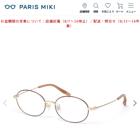
店舗検索
検索
お気に入り
カート
メニュー
お盆期間の営業について：店舗試着（8/7〜16停止）／配送・問合せ（8/13〜16休
業）