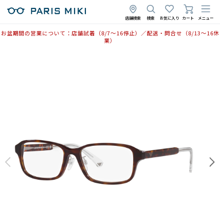
店舗検索
検索
お気に入り
カート
メニュー
お盆期間の営業について：店舗試着（8/7〜16停止）／配送・問合せ（8/13〜16休
業）